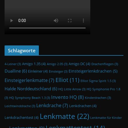
Schlagworte
Amigo 1.35
(4)
Amigo DC
(4)
4-Leiner
(3)
Amigo 2.05
(3)
Drachenfliegen
(3)
Dualline
(6)
Einsteigerlenkdrachen
(5)
Einleiner
(4)
Einsteiger
(3)
Elliot
(11)
Einsteigerlenkmatte
(7)
Elliot Sigma Spirit 1.5
(3)
Halde Norddeutschland
(6)
HQ Little Arrow
(3)
HQ Symphonie Pro 1.8
Invento HQ
(8)
(3)
HQ Symphony Beach 1.3
(3)
Kinderdrachen
(3)
Lenkdrache
(7)
Lenkdrachen
(4)
Leichtwinddrache
(3)
Lenkmatte
(22)
Lenkdrachentest
(4)
Lenkmatte für Kinder
Lenkmattentest
(14)