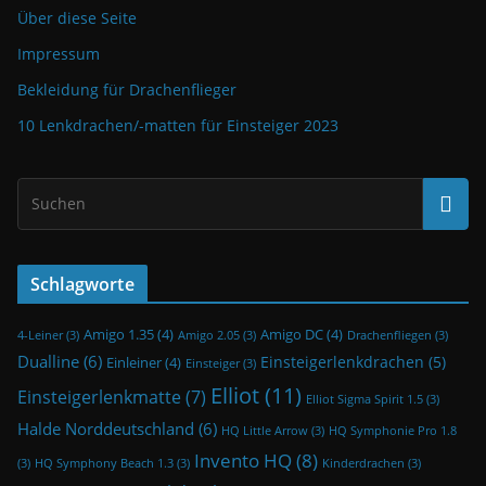
Über diese Seite
Impressum
Bekleidung für Drachenflieger
10 Lenkdrachen/-matten für Einsteiger 2023
Schlagworte
Amigo 1.35
(4)
Amigo DC
(4)
4-Leiner
(3)
Amigo 2.05
(3)
Drachenfliegen
(3)
Dualline
(6)
Einsteigerlenkdrachen
(5)
Einleiner
(4)
Einsteiger
(3)
Elliot
(11)
Einsteigerlenkmatte
(7)
Elliot Sigma Spirit 1.5
(3)
Halde Norddeutschland
(6)
HQ Little Arrow
(3)
HQ Symphonie Pro 1.8
Invento HQ
(8)
(3)
HQ Symphony Beach 1.3
(3)
Kinderdrachen
(3)