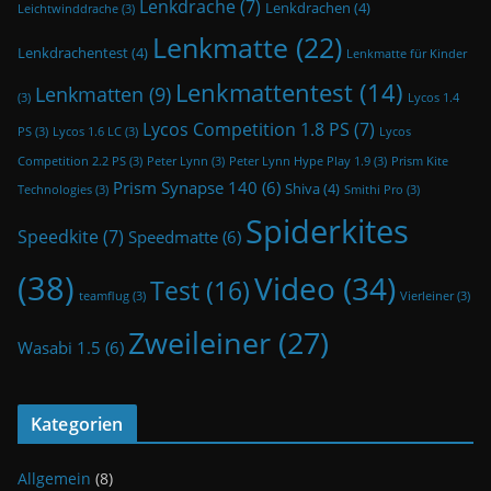
Lenkdrache
(7)
Lenkdrachen
(4)
Leichtwinddrache
(3)
Lenkmatte
(22)
Lenkdrachentest
(4)
Lenkmatte für Kinder
Lenkmattentest
(14)
Lenkmatten
(9)
(3)
Lycos 1.4
Lycos Competition 1.8 PS
(7)
PS
(3)
Lycos 1.6 LC
(3)
Lycos
Competition 2.2 PS
(3)
Peter Lynn
(3)
Peter Lynn Hype Play 1.9
(3)
Prism Kite
Prism Synapse 140
(6)
Shiva
(4)
Technologies
(3)
Smithi Pro
(3)
Spiderkites
Speedkite
(7)
Speedmatte
(6)
(38)
Video
(34)
Test
(16)
teamflug
(3)
Vierleiner
(3)
Zweileiner
(27)
Wasabi 1.5
(6)
Kategorien
Allgemein
(8)