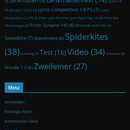
Lenkmatten
(9)
(3)
Lycos 1.4
Lycos Competition 1.8 PS
(7)
PS
(3)
Lycos 1.6 LC
(3)
Lycos
Competition 2.2 PS
(3)
Peter Lynn
(3)
Peter Lynn Hype Play 1.9
(3)
Prism Kite
Prism Synapse 140
(6)
Shiva
(4)
Technologies
(3)
Smithi Pro
(3)
Spiderkites
Speedkite
(7)
Speedmatte
(6)
(38)
Video
(34)
Test
(16)
teamflug
(3)
Vierleiner
(3)
Zweileiner
(27)
Wasabi 1.5
(6)
Meta
Anmelden
Eintrags-Feed
Kommentar-Feed