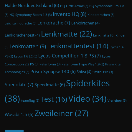
Halde Norddeutschland
(6)
HQ Little Arrow
(3)
HQ Symphonie Pro 1.8
Invento HQ
(8)
(3)
HQ Symphony Beach 1.3
(3)
Kinderdrachen
(3)
Lenkdrache
(7)
Lenkdrachen
(4)
Leichtwinddrache
(3)
Lenkmatte
(22)
Lenkdrachentest
(4)
Lenkmatte für Kinder
Lenkmattentest
(14)
Lenkmatten
(9)
(3)
Lycos 1.4
Lycos Competition 1.8 PS
(7)
PS
(3)
Lycos 1.6 LC
(3)
Lycos
Competition 2.2 PS
(3)
Peter Lynn
(3)
Peter Lynn Hype Play 1.9
(3)
Prism Kite
Prism Synapse 140
(6)
Shiva
(4)
Technologies
(3)
Smithi Pro
(3)
Spiderkites
Speedkite
(7)
Speedmatte
(6)
(38)
Video
(34)
Test
(16)
teamflug
(3)
Vierleiner
(3)
Zweileiner
(27)
Wasabi 1.5
(6)