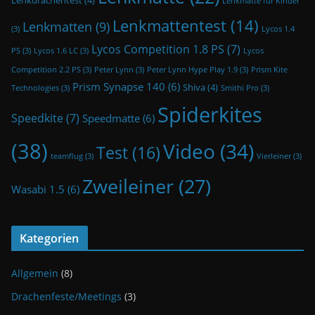
Lenkdrachentest
(4)
Lenkmatte für Kinder
Lenkmattentest
(14)
Lenkmatten
(9)
(3)
Lycos 1.4
Lycos Competition 1.8 PS
(7)
PS
(3)
Lycos 1.6 LC
(3)
Lycos
Competition 2.2 PS
(3)
Peter Lynn
(3)
Peter Lynn Hype Play 1.9
(3)
Prism Kite
Prism Synapse 140
(6)
Shiva
(4)
Technologies
(3)
Smithi Pro
(3)
Spiderkites
Speedkite
(7)
Speedmatte
(6)
(38)
Video
(34)
Test
(16)
teamflug
(3)
Vierleiner
(3)
Zweileiner
(27)
Wasabi 1.5
(6)
Kategorien
Allgemein
(8)
Drachenfeste/Meetings
(3)