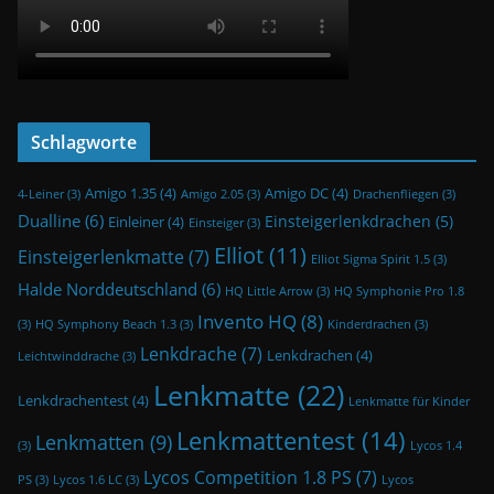
Schlagworte
Amigo 1.35
(4)
Amigo DC
(4)
4-Leiner
(3)
Amigo 2.05
(3)
Drachenfliegen
(3)
Dualline
(6)
Einsteigerlenkdrachen
(5)
Einleiner
(4)
Einsteiger
(3)
Elliot
(11)
Einsteigerlenkmatte
(7)
Elliot Sigma Spirit 1.5
(3)
Halde Norddeutschland
(6)
HQ Little Arrow
(3)
HQ Symphonie Pro 1.8
Invento HQ
(8)
(3)
HQ Symphony Beach 1.3
(3)
Kinderdrachen
(3)
Lenkdrache
(7)
Lenkdrachen
(4)
Leichtwinddrache
(3)
Lenkmatte
(22)
Lenkdrachentest
(4)
Lenkmatte für Kinder
Lenkmattentest
(14)
Lenkmatten
(9)
(3)
Lycos 1.4
Lycos Competition 1.8 PS
(7)
PS
(3)
Lycos 1.6 LC
(3)
Lycos