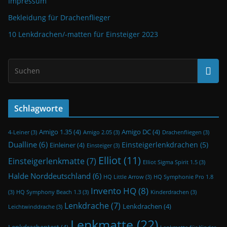
Impressum
Bekleidung für Drachenflieger
10 Lenkdrachen/-matten für Einsteiger 2023
Schlagworte
Amigo 1.35
(4)
Amigo DC
(4)
4-Leiner
(3)
Amigo 2.05
(3)
Drachenfliegen
(3)
Dualline
(6)
Einsteigerlenkdrachen
(5)
Einleiner
(4)
Einsteiger
(3)
Elliot
(11)
Einsteigerlenkmatte
(7)
Elliot Sigma Spirit 1.5
(3)
Halde Norddeutschland
(6)
HQ Little Arrow
(3)
HQ Symphonie Pro 1.8
Invento HQ
(8)
(3)
HQ Symphony Beach 1.3
(3)
Kinderdrachen
(3)
Lenkdrache
(7)
Lenkdrachen
(4)
Leichtwinddrache
(3)
Lenkmatte
(22)