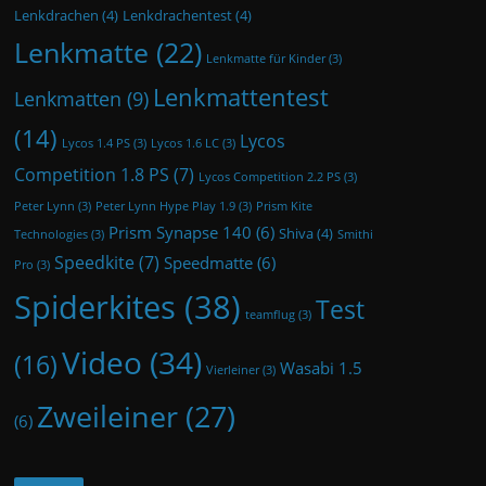
Lenkdrachen
(4)
Lenkdrachentest
(4)
Lenkmatte
(22)
Lenkmatte für Kinder
(3)
Lenkmattentest
Lenkmatten
(9)
(14)
Lycos
Lycos 1.4 PS
(3)
Lycos 1.6 LC
(3)
Competition 1.8 PS
(7)
Lycos Competition 2.2 PS
(3)
Peter Lynn
(3)
Peter Lynn Hype Play 1.9
(3)
Prism Kite
Prism Synapse 140
(6)
Shiva
(4)
Technologies
(3)
Smithi
Speedkite
(7)
Speedmatte
(6)
Pro
(3)
Spiderkites
(38)
Test
teamflug
(3)
Video
(34)
(16)
Wasabi 1.5
Vierleiner
(3)
Zweileiner
(27)
(6)