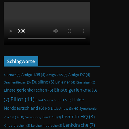
Schlagworte
Amigo 1.35
(4)
Amigo DC
(4)
4-Leiner
(3)
Amigo 2.05
(3)
Dualline
(6)
Einleiner
(4)
Drachenfliegen
(3)
Einsteiger
(3)
Einsteigerlenkmatte
Einsteigerlenkdrachen
(5)
Elliot
(11)
(7)
Halde
Elliot Sigma Spirit 1.5
(3)
Norddeutschland
(6)
HQ Little Arrow
(3)
HQ Symphonie
Invento HQ
(8)
Pro 1.8
(3)
HQ Symphony Beach 1.3
(3)
Lenkdrache
(7)
Kinderdrachen
(3)
Leichtwinddrache
(3)