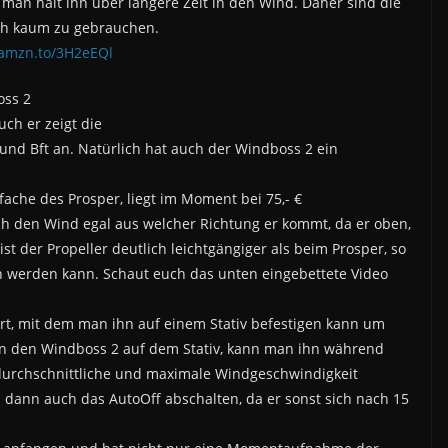
man hält ihn über längere Zeit in den Wind. Daher sind die
ch kaum zu gebrauchen.
/amzn.to/3H2eEQl
oss 2
uch er zeigt die
und Bft an. Natürlich hat auch der Windboss 2 ein
fache des Prosper, liegt im Moment bei 75,- €
ch den Wind egal aus welcher Richtung er kommt, da er oben,
 ist der Propeller deutlich leichtgängiger als beim Prosper, so
 werden kann. Schaut euch das unten eingebettete Video
rt, mit dem man ihn auf einem Stativ befestigen kann um
n den Windboss 2 auf dem Stativ, kann man ihn während
durchschnittliche und maximale Windgeschwindigkeit
ann auch das AutoOff abschalten, da er sonst sich nach 15