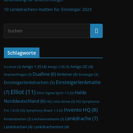
10 Lenkdrachen/-matten für Einsteiger 2023
Schlagworte
Amigo 1.35
(4)
Amigo DC
(4)
4-Leiner
(3)
Amigo 2.05
(3)
Dualline
(6)
Einleiner
(4)
Drachenfliegen
(3)
Einsteiger
(3)
Einsteigerlenkmatte
Einsteigerlenkdrachen
(5)
Elliot
(11)
(7)
Halde
Elliot Sigma Spirit 1.5
(3)
Norddeutschland
(6)
HQ Little Arrow
(3)
HQ Symphonie
Invento HQ
(8)
Pro 1.8
(3)
HQ Symphony Beach 1.3
(3)
Lenkdrache
(7)
Kinderdrachen
(3)
Leichtwinddrache
(3)
Lenkdrachen
(4)
Lenkdrachentest
(4)