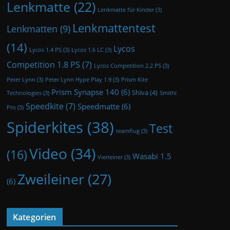
Lenkmatte
(22)
Lenkmatte für Kinder
(3)
Lenkmattentest
Lenkmatten
(9)
(14)
Lycos
Lycos 1.4 PS
(3)
Lycos 1.6 LC
(3)
Competition 1.8 PS
(7)
Lycos Competition 2.2 PS
(3)
Peter Lynn
(3)
Peter Lynn Hype Play 1.9
(3)
Prism Kite
Prism Synapse 140
(6)
Shiva
(4)
Technologies
(3)
Smithi
Speedkite
(7)
Speedmatte
(6)
Pro
(3)
Spiderkites
(38)
Test
teamflug
(3)
Video
(34)
(16)
Wasabi 1.5
Vierleiner
(3)
Zweileiner
(27)
(6)
Kategorien