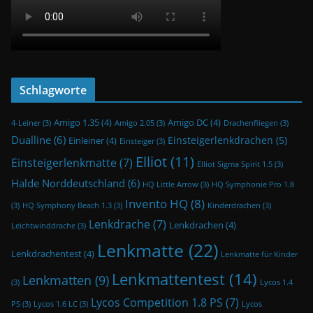
Schlagworte
Amigo 1.35
(4)
Amigo DC
(4)
4-Leiner
(3)
Amigo 2.05
(3)
Drachenfliegen
(3)
Dualline
(6)
Einsteigerlenkdrachen
(5)
Einleiner
(4)
Einsteiger
(3)
Elliot
(11)
Einsteigerlenkmatte
(7)
Elliot Sigma Spirit 1.5
(3)
Halde Norddeutschland
(6)
HQ Little Arrow
(3)
HQ Symphonie Pro 1.8
Invento HQ
(8)
(3)
HQ Symphony Beach 1.3
(3)
Kinderdrachen
(3)
Lenkdrache
(7)
Lenkdrachen
(4)
Leichtwinddrache
(3)
Lenkmatte
(22)
Lenkdrachentest
(4)
Lenkmatte für Kinder
Lenkmattentest
(14)
Lenkmatten
(9)
(3)
Lycos 1.4
Lycos Competition 1.8 PS
(7)
PS
(3)
Lycos 1.6 LC
(3)
Lycos