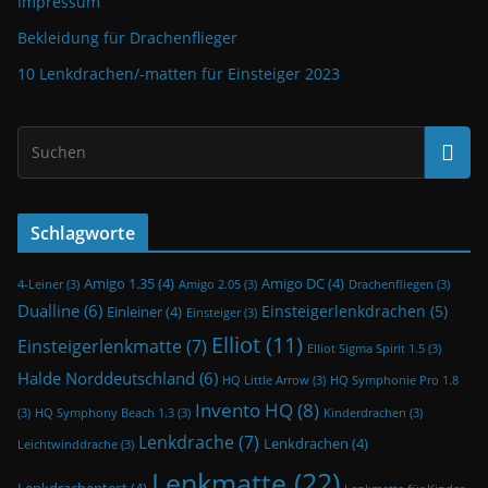
Impressum
Bekleidung für Drachenflieger
10 Lenkdrachen/-matten für Einsteiger 2023
Schlagworte
Amigo 1.35
(4)
Amigo DC
(4)
4-Leiner
(3)
Amigo 2.05
(3)
Drachenfliegen
(3)
Dualline
(6)
Einsteigerlenkdrachen
(5)
Einleiner
(4)
Einsteiger
(3)
Elliot
(11)
Einsteigerlenkmatte
(7)
Elliot Sigma Spirit 1.5
(3)
Halde Norddeutschland
(6)
HQ Little Arrow
(3)
HQ Symphonie Pro 1.8
Invento HQ
(8)
(3)
HQ Symphony Beach 1.3
(3)
Kinderdrachen
(3)
Lenkdrache
(7)
Lenkdrachen
(4)
Leichtwinddrache
(3)
Lenkmatte
(22)