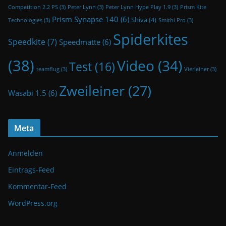
Competition 2.2 PS
(3)
Peter Lynn
(3)
Peter Lynn Hype Play 1.9
(3)
Prism Kite
Prism Synapse 140
(6)
Shiva
(4)
Technologies
(3)
Smithi Pro
(3)
Spiderkites
Speedkite
(7)
Speedmatte
(6)
(38)
Video
(34)
Test
(16)
teamflug
(3)
Vierleiner
(3)
Zweileiner
(27)
Wasabi 1.5
(6)
Meta
Anmelden
Eintrags-Feed
Kommentar-Feed
WordPress.org