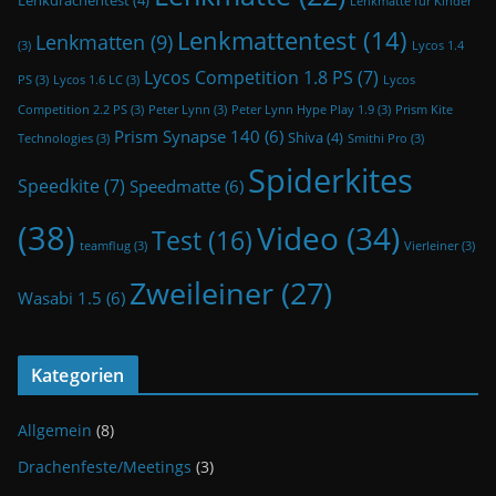
Lenkdrachentest
(4)
Lenkmatte für Kinder
Lenkmattentest
(14)
Lenkmatten
(9)
(3)
Lycos 1.4
Lycos Competition 1.8 PS
(7)
PS
(3)
Lycos 1.6 LC
(3)
Lycos
Competition 2.2 PS
(3)
Peter Lynn
(3)
Peter Lynn Hype Play 1.9
(3)
Prism Kite
Prism Synapse 140
(6)
Shiva
(4)
Technologies
(3)
Smithi Pro
(3)
Spiderkites
Speedkite
(7)
Speedmatte
(6)
(38)
Video
(34)
Test
(16)
teamflug
(3)
Vierleiner
(3)
Zweileiner
(27)
Wasabi 1.5
(6)
Kategorien
Allgemein
(8)
Drachenfeste/Meetings
(3)