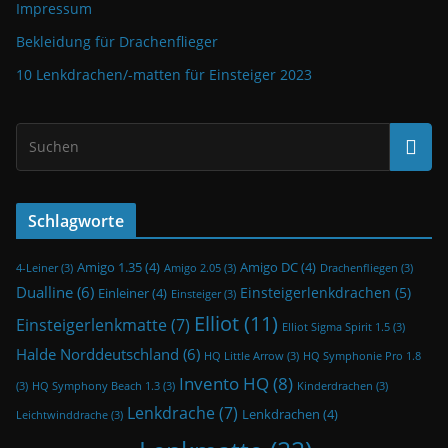
Impressum
Bekleidung für Drachenflieger
10 Lenkdrachen/-matten für Einsteiger 2023
Schlagworte
Amigo 1.35
(4)
Amigo DC
(4)
4-Leiner
(3)
Amigo 2.05
(3)
Drachenfliegen
(3)
Dualline
(6)
Einsteigerlenkdrachen
(5)
Einleiner
(4)
Einsteiger
(3)
Elliot
(11)
Einsteigerlenkmatte
(7)
Elliot Sigma Spirit 1.5
(3)
Halde Norddeutschland
(6)
HQ Little Arrow
(3)
HQ Symphonie Pro 1.8
Invento HQ
(8)
(3)
HQ Symphony Beach 1.3
(3)
Kinderdrachen
(3)
Lenkdrache
(7)
Lenkdrachen
(4)
Leichtwinddrache
(3)