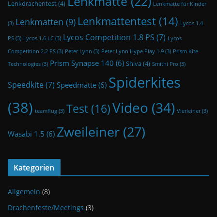
Lenkmatte
(22)
Lenkdrachentest
(4)
Lenkmatte für Kinder
Lenkmattentest
(14)
Lenkmatten
(9)
(3)
Lycos 1.4
Lycos Competition 1.8 PS
(7)
PS
(3)
Lycos 1.6 LC
(3)
Lycos
Competition 2.2 PS
(3)
Peter Lynn
(3)
Peter Lynn Hype Play 1.9
(3)
Prism Kite
Prism Synapse 140
(6)
Shiva
(4)
Technologies
(3)
Smithi Pro
(3)
Spiderkites
Speedkite
(7)
Speedmatte
(6)
(38)
Video
(34)
Test
(16)
teamflug
(3)
Vierleiner
(3)
Zweileiner
(27)
Wasabi 1.5
(6)
Kategorien
Allgemein
(8)
Drachenfeste/Meetings
(3)