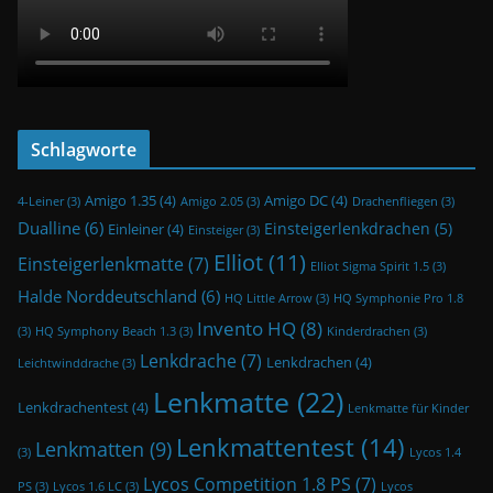
Schlagworte
Amigo 1.35
(4)
Amigo DC
(4)
4-Leiner
(3)
Amigo 2.05
(3)
Drachenfliegen
(3)
Dualline
(6)
Einsteigerlenkdrachen
(5)
Einleiner
(4)
Einsteiger
(3)
Elliot
(11)
Einsteigerlenkmatte
(7)
Elliot Sigma Spirit 1.5
(3)
Halde Norddeutschland
(6)
HQ Little Arrow
(3)
HQ Symphonie Pro 1.8
Invento HQ
(8)
(3)
HQ Symphony Beach 1.3
(3)
Kinderdrachen
(3)
Lenkdrache
(7)
Lenkdrachen
(4)
Leichtwinddrache
(3)
Lenkmatte
(22)
Lenkdrachentest
(4)
Lenkmatte für Kinder
Lenkmattentest
(14)
Lenkmatten
(9)
(3)
Lycos 1.4
Lycos Competition 1.8 PS
(7)
PS
(3)
Lycos 1.6 LC
(3)
Lycos