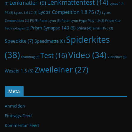
Lenkmattentest
(14)
Lenkmatten
(9)
(3)
Lycos 1.4
Lycos Competition 1.8 PS
(7)
PS
(3)
Lycos 1.6 LC
(3)
Lycos
Competition 2.2 PS
(3)
Peter Lynn
(3)
Peter Lynn Hype Play 1.9
(3)
Prism Kite
Prism Synapse 140
(6)
Shiva
(4)
Technologies
(3)
Smithi Pro
(3)
Spiderkites
Speedkite
(7)
Speedmatte
(6)
(38)
Video
(34)
Test
(16)
teamflug
(3)
Vierleiner
(3)
Zweileiner
(27)
Wasabi 1.5
(6)
Meta
Anmelden
Eintrags-Feed
Kommentar-Feed