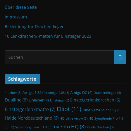
Über diese Seite
Impressum
Bekleidung für Drachenflieger
10 Lenkdrachen/-matten für Einsteiger 2023
Schlagworte
Amigo 1.35
(4)
Amigo DC
(4)
4-Leiner
(3)
Amigo 2.05
(3)
Drachenfliegen
(3)
Dualline
(6)
Einsteigerlenkdrachen
(5)
Einleiner
(4)
Einsteiger
(3)
Elliot
(11)
Einsteigerlenkmatte
(7)
Elliot Sigma Spirit 1.5
(3)
Halde Norddeutschland
(6)
HQ Little Arrow
(3)
HQ Symphonie Pro 1.8
Invento HQ
(8)
(3)
HQ Symphony Beach 1.3
(3)
Kinderdrachen
(3)