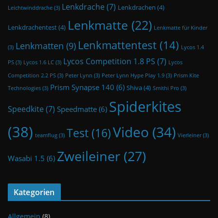
Lenkdrache
(7)
Lenkdrachen
(4)
Leichtwinddrache
(3)
Lenkmatte
(22)
Lenkdrachentest
(4)
Lenkmatte für Kinder
Lenkmattentest
(14)
Lenkmatten
(9)
(3)
Lycos 1.4
Lycos Competition 1.8 PS
(7)
PS
(3)
Lycos 1.6 LC
(3)
Lycos
Competition 2.2 PS
(3)
Peter Lynn
(3)
Peter Lynn Hype Play 1.9
(3)
Prism Kite
Prism Synapse 140
(6)
Shiva
(4)
Technologies
(3)
Smithi Pro
(3)
Spiderkites
Speedkite
(7)
Speedmatte
(6)
(38)
Video
(34)
Test
(16)
teamflug
(3)
Vierleiner
(3)
Zweileiner
(27)
Wasabi 1.5
(6)
Kategorien
Allgemein
(8)