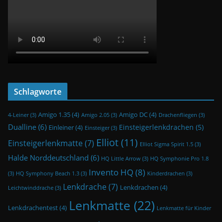
Schlagworte
Amigo 1.35
(4)
Amigo DC
(4)
4-Leiner
(3)
Amigo 2.05
(3)
Drachenfliegen
(3)
Dualline
(6)
Einsteigerlenkdrachen
(5)
Einleiner
(4)
Einsteiger
(3)
Elliot
(11)
Einsteigerlenkmatte
(7)
Elliot Sigma Spirit 1.5
(3)
Halde Norddeutschland
(6)
HQ Little Arrow
(3)
HQ Symphonie Pro 1.8
Invento HQ
(8)
(3)
HQ Symphony Beach 1.3
(3)
Kinderdrachen
(3)
Lenkdrache
(7)
Lenkdrachen
(4)
Leichtwinddrache
(3)
Lenkmatte
(22)
Lenkdrachentest
(4)
Lenkmatte für Kinder