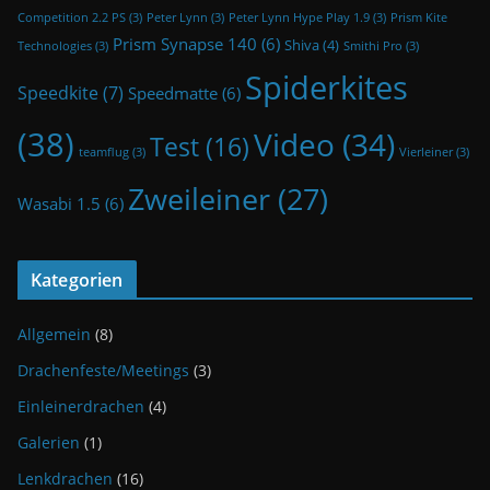
Competition 2.2 PS
(3)
Peter Lynn
(3)
Peter Lynn Hype Play 1.9
(3)
Prism Kite
Prism Synapse 140
(6)
Shiva
(4)
Technologies
(3)
Smithi Pro
(3)
Spiderkites
Speedkite
(7)
Speedmatte
(6)
(38)
Video
(34)
Test
(16)
teamflug
(3)
Vierleiner
(3)
Zweileiner
(27)
Wasabi 1.5
(6)
Kategorien
Allgemein
(8)
Drachenfeste/Meetings
(3)
Einleinerdrachen
(4)
Galerien
(1)
Lenkdrachen
(16)