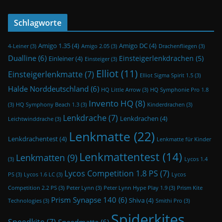
Schlagworte
Amigo 1.35
(4)
Amigo DC
(4)
4-Leiner
(3)
Amigo 2.05
(3)
Drachenfliegen
(3)
Dualline
(6)
Einsteigerlenkdrachen
(5)
Einleiner
(4)
Einsteiger
(3)
Elliot
(11)
Einsteigerlenkmatte
(7)
Elliot Sigma Spirit 1.5
(3)
Halde Norddeutschland
(6)
HQ Little Arrow
(3)
HQ Symphonie Pro 1.8
Invento HQ
(8)
(3)
HQ Symphony Beach 1.3
(3)
Kinderdrachen
(3)
Lenkdrache
(7)
Lenkdrachen
(4)
Leichtwinddrache
(3)
Lenkmatte
(22)
Lenkdrachentest
(4)
Lenkmatte für Kinder
Lenkmattentest
(14)
Lenkmatten
(9)
(3)
Lycos 1.4
Lycos Competition 1.8 PS
(7)
PS
(3)
Lycos 1.6 LC
(3)
Lycos
Competition 2.2 PS
(3)
Peter Lynn
(3)
Peter Lynn Hype Play 1.9
(3)
Prism Kite
Prism Synapse 140
(6)
Shiva
(4)
Technologies
(3)
Smithi Pro
(3)
Spiderkites