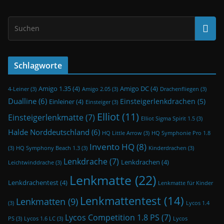
Schlagworte
Amigo 1.35
(4)
Amigo DC
(4)
4-Leiner
(3)
Amigo 2.05
(3)
Drachenfliegen
(3)
Dualline
(6)
Einsteigerlenkdrachen
(5)
Einleiner
(4)
Einsteiger
(3)
Elliot
(11)
Einsteigerlenkmatte
(7)
Elliot Sigma Spirit 1.5
(3)
Halde Norddeutschland
(6)
HQ Little Arrow
(3)
HQ Symphonie Pro 1.8
Invento HQ
(8)
(3)
HQ Symphony Beach 1.3
(3)
Kinderdrachen
(3)
Lenkdrache
(7)
Lenkdrachen
(4)
Leichtwinddrache
(3)
Lenkmatte
(22)
Lenkdrachentest
(4)
Lenkmatte für Kinder
Lenkmattentest
(14)
Lenkmatten
(9)
(3)
Lycos 1.4
Lycos Competition 1.8 PS
(7)
PS
(3)
Lycos 1.6 LC
(3)
Lycos