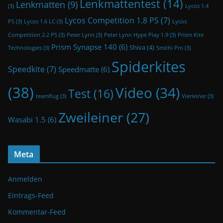
Lenkmattentest
(14)
Lenkmatten
(9)
(3)
Lycos 1.4
Lycos Competition 1.8 PS
(7)
PS
(3)
Lycos 1.6 LC
(3)
Lycos
Competition 2.2 PS
(3)
Peter Lynn
(3)
Peter Lynn Hype Play 1.9
(3)
Prism Kite
Prism Synapse 140
(6)
Shiva
(4)
Technologies
(3)
Smithi Pro
(3)
Spiderkites
Speedkite
(7)
Speedmatte
(6)
(38)
Video
(34)
Test
(16)
teamflug
(3)
Vierleiner
(3)
Zweileiner
(27)
Wasabi 1.5
(6)
Meta
Anmelden
Eintrags-Feed
Kommentar-Feed