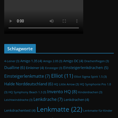
Schlagworte
Amigo 1.35
(4)
Amigo DC
(4)
4-Leiner
(3)
Amigo 2.05
(3)
Drachenfliegen
(3)
Dualline
(6)
Einsteigerlenkdrachen
(5)
Einleiner
(4)
Einsteiger
(3)
Elliot
(11)
Einsteigerlenkmatte
(7)
Elliot Sigma Spirit 1.5
(3)
Halde Norddeutschland
(6)
HQ Little Arrow
(3)
HQ Symphonie Pro 1.8
Invento HQ
(8)
(3)
HQ Symphony Beach 1.3
(3)
Kinderdrachen
(3)
Lenkdrache
(7)
Lenkdrachen
(4)
Leichtwinddrache
(3)
Lenkmatte
(22)
Lenkdrachentest
(4)
Lenkmatte für Kinder