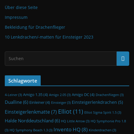
Über diese Seite
Impressum
Bekleidung für Drachenflieger
10 Lenkdrachen/-matten für Einsteiger 2023
Schlagworte
Amigo 1.35
(4)
Amigo DC
(4)
4-Leiner
(3)
Amigo 2.05
(3)
Drachenfliegen
(3)
Dualline
(6)
Einsteigerlenkdrachen
(5)
Einleiner
(4)
Einsteiger
(3)
Elliot
(11)
Einsteigerlenkmatte
(7)
Elliot Sigma Spirit 1.5
(3)
Halde Norddeutschland
(6)
HQ Little Arrow
(3)
HQ Symphonie Pro 1.8
Invento HQ
(8)
(3)
HQ Symphony Beach 1.3
(3)
Kinderdrachen
(3)