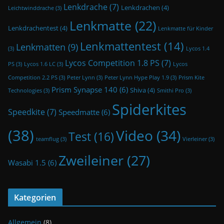
Lenkdrache
(7)
Lenkdrachen
(4)
Leichtwinddrache
(3)
Lenkmatte
(22)
Lenkdrachentest
(4)
Lenkmatte für Kinder
Lenkmattentest
(14)
Lenkmatten
(9)
(3)
Lycos 1.4
Lycos Competition 1.8 PS
(7)
PS
(3)
Lycos 1.6 LC
(3)
Lycos
Competition 2.2 PS
(3)
Peter Lynn
(3)
Peter Lynn Hype Play 1.9
(3)
Prism Kite
Prism Synapse 140
(6)
Shiva
(4)
Technologies
(3)
Smithi Pro
(3)
Spiderkites
Speedkite
(7)
Speedmatte
(6)
(38)
Video
(34)
Test
(16)
teamflug
(3)
Vierleiner
(3)
Zweileiner
(27)
Wasabi 1.5
(6)
Kategorien
Allgemein
(8)