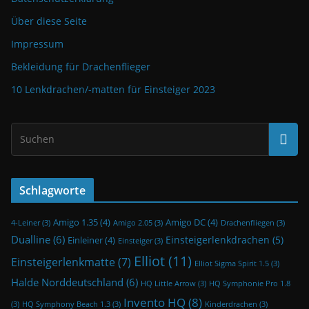
Über diese Seite
Impressum
Bekleidung für Drachenflieger
10 Lenkdrachen/-matten für Einsteiger 2023
Schlagworte
Amigo 1.35
(4)
Amigo DC
(4)
4-Leiner
(3)
Amigo 2.05
(3)
Drachenfliegen
(3)
Dualline
(6)
Einsteigerlenkdrachen
(5)
Einleiner
(4)
Einsteiger
(3)
Elliot
(11)
Einsteigerlenkmatte
(7)
Elliot Sigma Spirit 1.5
(3)
Halde Norddeutschland
(6)
HQ Little Arrow
(3)
HQ Symphonie Pro 1.8
Invento HQ
(8)
(3)
HQ Symphony Beach 1.3
(3)
Kinderdrachen
(3)