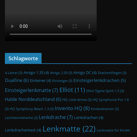
Schlagworte
Amigo 1.35
(4)
Amigo DC
(4)
4-Leiner
(3)
Amigo 2.05
(3)
Drachenfliegen
(3)
Dualline
(6)
Einsteigerlenkdrachen
(5)
Einleiner
(4)
Einsteiger
(3)
Elliot
(11)
Einsteigerlenkmatte
(7)
Elliot Sigma Spirit 1.5
(3)
Halde Norddeutschland
(6)
HQ Little Arrow
(3)
HQ Symphonie Pro 1.8
Invento HQ
(8)
(3)
HQ Symphony Beach 1.3
(3)
Kinderdrachen
(3)
Lenkdrache
(7)
Lenkdrachen
(4)
Leichtwinddrache
(3)
Lenkmatte
(22)
Lenkdrachentest
(4)
Lenkmatte für Kinder