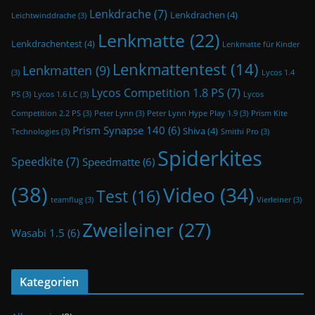
Lenkdrache
(7)
Lenkdrachen
(4)
Leichtwinddrache
(3)
Lenkmatte
(22)
Lenkdrachentest
(4)
Lenkmatte für Kinder
Lenkmattentest
(14)
Lenkmatten
(9)
(3)
Lycos 1.4
Lycos Competition 1.8 PS
(7)
PS
(3)
Lycos 1.6 LC
(3)
Lycos
Competition 2.2 PS
(3)
Peter Lynn
(3)
Peter Lynn Hype Play 1.9
(3)
Prism Kite
Prism Synapse 140
(6)
Shiva
(4)
Technologies
(3)
Smithi Pro
(3)
Spiderkites
Speedkite
(7)
Speedmatte
(6)
(38)
Video
(34)
Test
(16)
teamflug
(3)
Vierleiner
(3)
Zweileiner
(27)
Wasabi 1.5
(6)
Kategorien