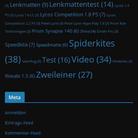
Lenkmattentest
(14)
Lenkmatten
(9)
(3)
Lycos 1.4
Lycos Competition 1.8 PS
(7)
PS
(3)
Lycos 1.6 LC
(3)
Lycos
Competition 2.2 PS
(3)
Peter Lynn
(3)
Peter Lynn Hype Play 1.9
(3)
Prism Kite
Prism Synapse 140
(6)
Shiva
(4)
Technologies
(3)
Smithi Pro
(3)
Spiderkites
Speedkite
(7)
Speedmatte
(6)
(38)
Video
(34)
Test
(16)
teamflug
(3)
Vierleiner
(3)
Zweileiner
(27)
Wasabi 1.5
(6)
Meta
Anmelden
Eintrags-Feed
Kommentar-Feed