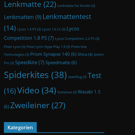
Lenkmatte
(22)
Lenkmatte für Kinder
(3)
Lenkmattentest
Lenkmatten
(9)
(14)
Lycos
Lycos 1.4 PS
(3)
Lycos 1.6 LC
(3)
Competition 1.8 PS
(7)
Lycos Competition 2.2 PS
(3)
Peter Lynn
(3)
Peter Lynn Hype Play 1.9
(3)
Prism Kite
Prism Synapse 140
(6)
Shiva
(4)
Technologies
(3)
Smithi
Speedkite
(7)
Speedmatte
(6)
Pro
(3)
Spiderkites
(38)
Test
teamflug
(3)
Video
(34)
(16)
Wasabi 1.5
Vierleiner
(3)
Zweileiner
(27)
(6)
Kategorien