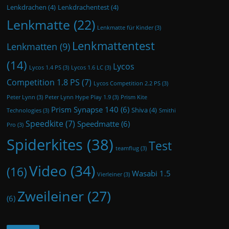
Lenkdrachen
(4)
Lenkdrachentest
(4)
Lenkmatte
(22)
Lenkmatte für Kinder
(3)
Lenkmattentest
Lenkmatten
(9)
(14)
Lycos
Lycos 1.4 PS
(3)
Lycos 1.6 LC
(3)
Competition 1.8 PS
(7)
Lycos Competition 2.2 PS
(3)
Peter Lynn
(3)
Peter Lynn Hype Play 1.9
(3)
Prism Kite
Prism Synapse 140
(6)
Shiva
(4)
Technologies
(3)
Smithi
Speedkite
(7)
Speedmatte
(6)
Pro
(3)
Spiderkites
(38)
Test
teamflug
(3)
Video
(34)
(16)
Wasabi 1.5
Vierleiner
(3)
Zweileiner
(27)
(6)