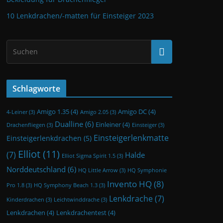
10 Lenkdrachen/-matten für Einsteiger 2023
Schlagworte
Amigo 1.35
(4)
Amigo DC
(4)
4-Leiner
(3)
Amigo 2.05
(3)
Dualline
(6)
Einleiner
(4)
Drachenfliegen
(3)
Einsteiger
(3)
Einsteigerlenkmatte
Einsteigerlenkdrachen
(5)
Elliot
(11)
(7)
Halde
Elliot Sigma Spirit 1.5
(3)
Norddeutschland
(6)
HQ Little Arrow
(3)
HQ Symphonie
Invento HQ
(8)
Pro 1.8
(3)
HQ Symphony Beach 1.3
(3)
Lenkdrache
(7)
Kinderdrachen
(3)
Leichtwinddrache
(3)
Lenkdrachen
(4)
Lenkdrachentest
(4)