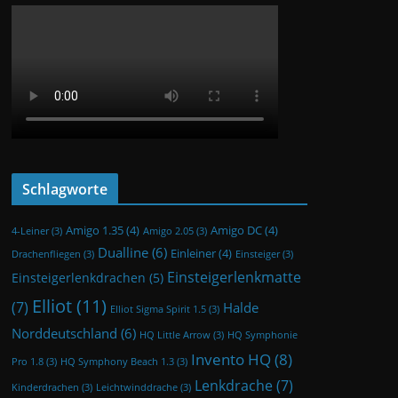
Schlagworte
Amigo 1.35
(4)
Amigo DC
(4)
4-Leiner
(3)
Amigo 2.05
(3)
Dualline
(6)
Einleiner
(4)
Drachenfliegen
(3)
Einsteiger
(3)
Einsteigerlenkmatte
Einsteigerlenkdrachen
(5)
Elliot
(11)
(7)
Halde
Elliot Sigma Spirit 1.5
(3)
Norddeutschland
(6)
HQ Little Arrow
(3)
HQ Symphonie
Invento HQ
(8)
Pro 1.8
(3)
HQ Symphony Beach 1.3
(3)
Lenkdrache
(7)
Kinderdrachen
(3)
Leichtwinddrache
(3)