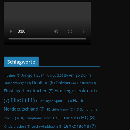
Schlagworte
Amigo 1.35
(4)
Amigo DC
(4)
4-Leiner
(3)
Amigo 2.05
(3)
Dualline
(6)
Einleiner
(4)
Drachenfliegen
(3)
Einsteiger
(3)
Einsteigerlenkmatte
Einsteigerlenkdrachen
(5)
Elliot
(11)
(7)
Halde
Elliot Sigma Spirit 1.5
(3)
Norddeutschland
(6)
HQ Little Arrow
(3)
HQ Symphonie
Invento HQ
(8)
Pro 1.8
(3)
HQ Symphony Beach 1.3
(3)
Lenkdrache
(7)
Kinderdrachen
(3)
Leichtwinddrache
(3)