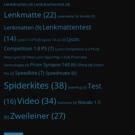
Lenkdrachen
(4)
Lenkdrachentest
(4)
Lenkmatte
(22)
Lenkmatte für Kinder
(3)
Lenkmattentest
Lenkmatten
(9)
(14)
Lycos
Lycos 1.4 PS
(3)
Lycos 1.6 LC
(3)
Competition 1.8 PS
(7)
Lycos Competition 2.2 PS
(3)
Peter Lynn
(3)
Peter Lynn Hype Play 1.9
(3)
Prism Kite
Prism Synapse 140
(6)
Shiva
(4)
Technologies
(3)
Smithi
Speedkite
(7)
Speedmatte
(6)
Pro
(3)
Spiderkites
(38)
Test
teamflug
(3)
Video
(34)
(16)
Wasabi 1.5
Vierleiner
(3)
Zweileiner
(27)
(6)