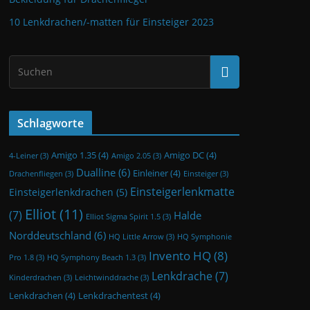
10 Lenkdrachen/-matten für Einsteiger 2023
Schlagworte
Amigo 1.35
(4)
Amigo DC
(4)
4-Leiner
(3)
Amigo 2.05
(3)
Dualline
(6)
Einleiner
(4)
Drachenfliegen
(3)
Einsteiger
(3)
Einsteigerlenkmatte
Einsteigerlenkdrachen
(5)
Elliot
(11)
(7)
Halde
Elliot Sigma Spirit 1.5
(3)
Norddeutschland
(6)
HQ Little Arrow
(3)
HQ Symphonie
Invento HQ
(8)
Pro 1.8
(3)
HQ Symphony Beach 1.3
(3)
Lenkdrache
(7)
Kinderdrachen
(3)
Leichtwinddrache
(3)
Lenkdrachen
(4)
Lenkdrachentest
(4)