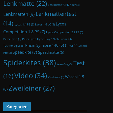
Lenkmatte
(22)
Lenkmatte für Kinder
(3)
Lenkmattentest
Lenkmatten
(9)
(14)
Lycos
Lycos 1.4 PS
(3)
Lycos 1.6 LC
(3)
Competition 1.8 PS
(7)
Lycos Competition 2.2 PS
(3)
Peter Lynn
(3)
Peter Lynn Hype Play 1.9
(3)
Prism Kite
Prism Synapse 140
(6)
Shiva
(4)
Technologies
(3)
Smithi
Speedkite
(7)
Speedmatte
(6)
Pro
(3)
Spiderkites
(38)
Test
teamflug
(3)
Video
(34)
(16)
Wasabi 1.5
Vierleiner
(3)
Zweileiner
(27)
(6)
Kategorien