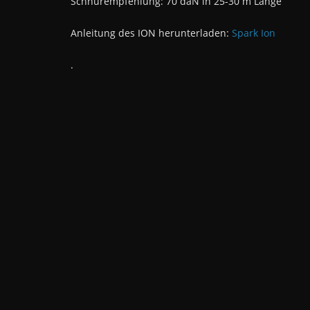
Schnurempfehlung: 70 daN in 25-30 m Länge
Anleitung des ION herunterladen:
Spark Ion
.