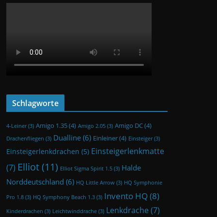
Schlagworte
Amigo 1.35
(4)
Amigo DC
(4)
4-Leiner
(3)
Amigo 2.05
(3)
Dualline
(6)
Einleiner
(4)
Drachenfliegen
(3)
Einsteiger
(3)
Einsteigerlenkmatte
Einsteigerlenkdrachen
(5)
Elliot
(11)
(7)
Halde
Elliot Sigma Spirit 1.5
(3)
Norddeutschland
(6)
HQ Little Arrow
(3)
HQ Symphonie
Invento HQ
(8)
Pro 1.8
(3)
HQ Symphony Beach 1.3
(3)
Lenkdrache
(7)
Kinderdrachen
(3)
Leichtwinddrache
(3)