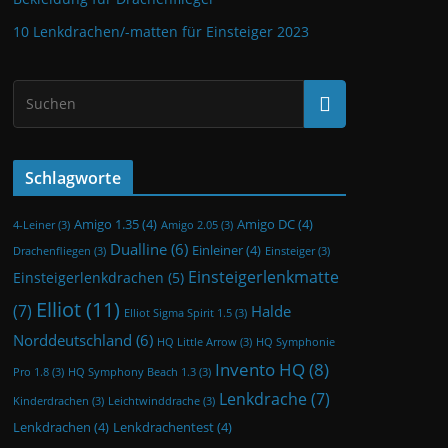
10 Lenkdrachen/-matten für Einsteiger 2023
Schlagworte
Amigo 1.35
(4)
Amigo DC
(4)
4-Leiner
(3)
Amigo 2.05
(3)
Dualline
(6)
Einleiner
(4)
Drachenfliegen
(3)
Einsteiger
(3)
Einsteigerlenkmatte
Einsteigerlenkdrachen
(5)
Elliot
(11)
(7)
Halde
Elliot Sigma Spirit 1.5
(3)
Norddeutschland
(6)
HQ Little Arrow
(3)
HQ Symphonie
Invento HQ
(8)
Pro 1.8
(3)
HQ Symphony Beach 1.3
(3)
Lenkdrache
(7)
Kinderdrachen
(3)
Leichtwinddrache
(3)
Lenkdrachen
(4)
Lenkdrachentest
(4)