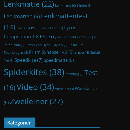
Lenkmatte
(22)
Lenkmatte für Kinder
(3)
Lenkmattentest
Lenkmatten
(9)
(14)
Lycos
Lycos 1.4 PS
(3)
Lycos 1.6 LC
(3)
Competition 1.8 PS
(7)
Lycos Competition 2.2 PS
(3)
Peter Lynn
(3)
Peter Lynn Hype Play 1.9
(3)
Prism Kite
Prism Synapse 140
(6)
Shiva
(4)
Technologies
(3)
Smithi
Speedkite
(7)
Speedmatte
(6)
Pro
(3)
Spiderkites
(38)
Test
teamflug
(3)
Video
(34)
(16)
Wasabi 1.5
Vierleiner
(3)
Zweileiner
(27)
(6)
Kategorien