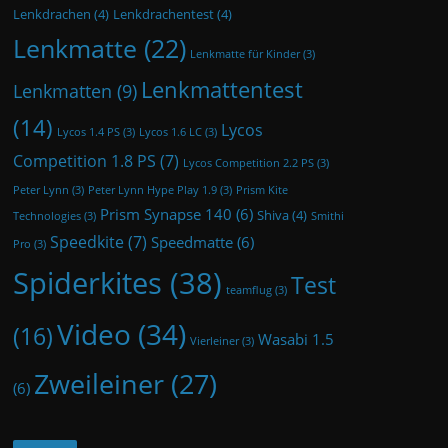
Lenkdrachen
(4)
Lenkdrachentest
(4)
Lenkmatte
(22)
Lenkmatte für Kinder
(3)
Lenkmattentest
Lenkmatten
(9)
(14)
Lycos
Lycos 1.4 PS
(3)
Lycos 1.6 LC
(3)
Competition 1.8 PS
(7)
Lycos Competition 2.2 PS
(3)
Peter Lynn
(3)
Peter Lynn Hype Play 1.9
(3)
Prism Kite
Prism Synapse 140
(6)
Shiva
(4)
Technologies
(3)
Smithi
Speedkite
(7)
Speedmatte
(6)
Pro
(3)
Spiderkites
(38)
Test
teamflug
(3)
Video
(34)
(16)
Wasabi 1.5
Vierleiner
(3)
Zweileiner
(27)
(6)